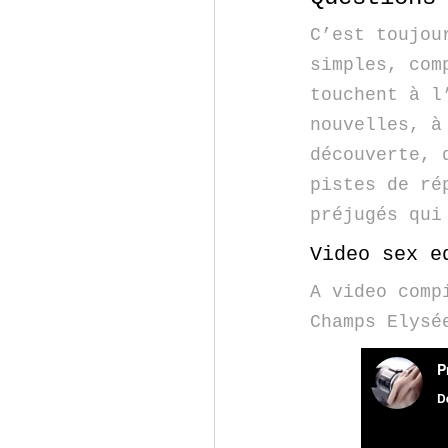
C’est toujou
simples, com
touchent à l
nouvelles, à
découverte, 
pistes de ré
préjugés qui
Video sex e
A video comp
Champs Elysé