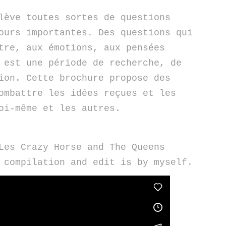
lève toutes sortes de questions
ours importantes. Des questions qui
tre, aux émotions, aux pensées
 est une période de recherche, de
ion. Cette brochure propose des
ombattre les idées reçues et les
oi-même et les autres.
Les Crazy Horse and The Queens
 compilation and edit is by myself.