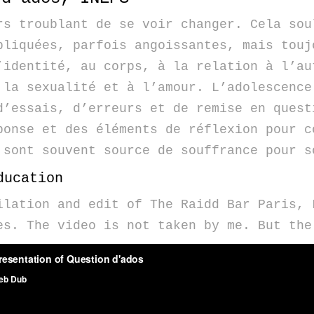
rs troublant de se voir changer. Cela sou
pliquées, parfois angoissantes, mais touj
’identité, au corps, à la relation à l’au
 la sexualité et à l’amour. L’adolescence
d’essais, d’erreurs et de remise en quest
ponse et des éléments de réflexion pour c
 sont souvent source de souffrance pour s
ducation
ilation and edit of The Raidd Bar Paris, 
es. The video is not taken by me. But the